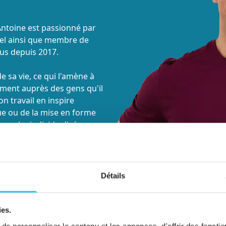
 Antoine est passionné par
onnel ainsi que membre de
lus depuis 2017.
de sa vie, ce qui l'amène à
ment auprès des gens qu'il
n travail en inspire
ue ou de la mise en forme
pproche individualisée
Détails
ies.
e personnaliser le contenu et les annonces, d'offrir des fonctio