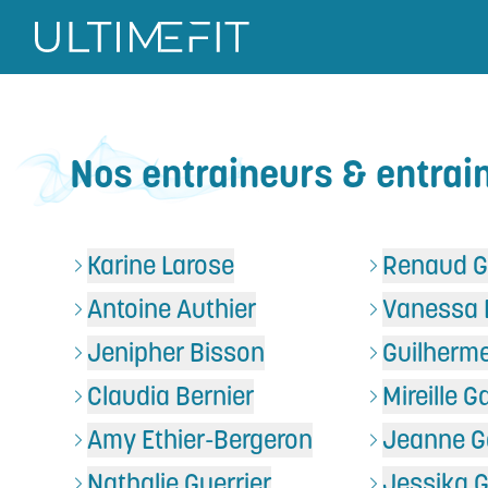
UltimeFit
Nos entraineurs & entrai
Karine Larose
Renaud G
Antoine Authier
Vanessa 
Jenipher Bisson
Guilherm
Claudia Bernier
Mireille G
Amy Ethier-Bergeron
Jeanne 
Nathalie Guerrier
Jessika 