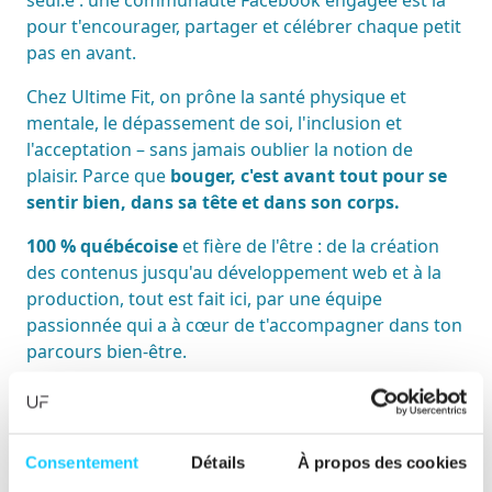
pour t'encourager, partager et célébrer chaque petit
pas en avant.
Chez Ultime Fit, on prône la santé physique et
mentale, le dépassement de soi, l'inclusion et
l'acceptation – sans jamais oublier la notion de
plaisir. Parce que
bouger, c'est avant tout pour se
sentir bien, dans sa tête et dans son corps.
100 % québécoise
et fière de l'être : de la création
des contenus jusqu'au développement web et à la
production, tout est fait ici, par une équipe
passionnée qui a à cœur de t'accompagner dans ton
parcours bien-être.
Peu importe ton point de départ
, Ultime Fit est là
pour te donner l'élan, la structure et l'inspiration
pour aller plus loin et découvrir ton plein potentiel.
Consentement
Détails
À propos des cookies
Parce que bouger devrait toujours être synonyme