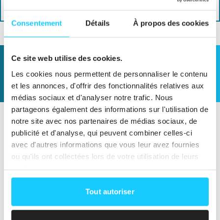
Consentement
Détails
À propos des cookies
Ce site web utilise des cookies.
Avis
(
0
)
Les cookies nous permettent de personnaliser le contenu
Aucun avis
et les annonces, d'offrir des fonctionnalités relatives aux
médias sociaux et d'analyser notre trafic. Nous
partageons également des informations sur l'utilisation de
notre site avec nos partenaires de médias sociaux, de
publicité et d'analyse, qui peuvent combiner celles-ci
avec d'autres informations que vous leur avez fournies
ou qu'ils ont collectées lors de votre utilisation de leurs
services.
Tout autoriser